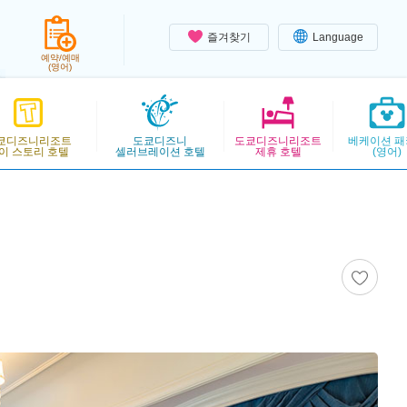
즐겨찾기
Language
예약/예매
(영어)
쿄디즈니리조트
도쿄디즈니
도쿄디즈니리조트
베케이션 패
이 스토리 호텔
셀러브레이션 호텔
제휴 호텔
(영어)