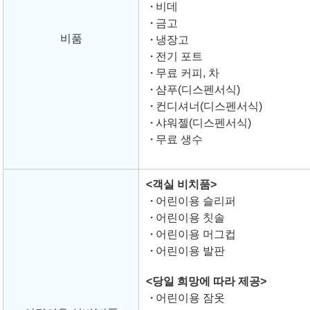
비데
금고
비품
냉장고
전기 포트
무료 커피, 차
샴푸(디스펜서식)
컨디셔너(디스펜서식)
샤워젤(디스펜서식)
무료 생수
<객실 비치품>
어린이용 슬리퍼
어린이용 칫솔
어린이용 머그컵
어린이용 발판
<당일 희망에 따라 제공>
어린이용 잠옷