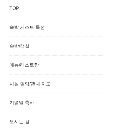
TOP
숙박 게스트 특전
숙박/객실
메뉴/레스토랑
시설 일람/관내 지도
기념일 축하
오시는 길