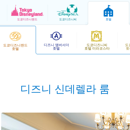
도쿄
디즈니랜드
도쿄
디즈니씨
호텔
디즈니 앰버서더
도쿄디즈니씨
도
도쿄디즈니랜드
호텔
호텔 미라코스타
토
호텔
디즈니 신데렐라 룸