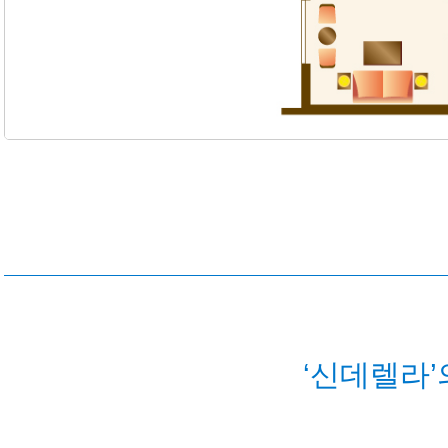
‘신데렐라’