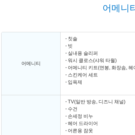
어메니티
칫솔
빗
실내용 슬리퍼
워시 클로스(샤워 타월)
어메니티
어메니티 키트(면봉, 화장솜, 헤
스킨케어 세트
입욕제
TV(일반 방송, 디즈니 채널)
수건
손세정 비누
헤어 드라이어
어른용 잠옷