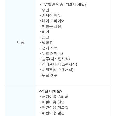
TV(일반 방송, 디즈니 채널)
수건
손세정 비누
헤어 드라이어
어른용 잠옷
비데
금고
비품
냉장고
전기 포트
무료 커피, 차
샴푸(디스펜서식)
컨디셔너(디스펜서식)
샤워젤(디스펜서식)
무료 생수
<객실 비치품>
어린이용 슬리퍼
어린이용 칫솔
어린이용 머그컵
어린이용 발판