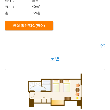
침대：
트윈
크기：
40m²
층：
7-9층
공실 확인/객실(영어)
도면