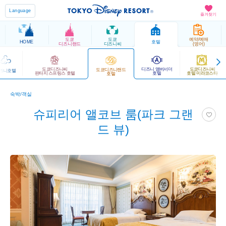
Language
즐겨찾기
도쿄
도쿄
예약/예매
HOME
호텔
디즈니랜드
디즈니씨
(영어)
도쿄디즈니씨
디즈니 앰버서더
도쿄디즈니씨
도쿄디즈니랜드
즈니호텔
판타지 스프링스 호텔
호텔
호텔 미라코스타
호텔
숙박/객실
슈피리어 앨코브 룸(파크 그랜
드 뷰)