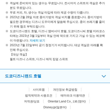
객실에 준비되어 있는 생수는 무료입니다. 컨시어지 스위트의 객실은 추가
분도 무료입니다.
무료 커피, 차, 생수는 객실 타입에 따라 제공 수량이 다릅니다.
2023년 2월 28일 자로 종이가방의 객실 비치를 종료합니다. 종이가방이
필요한 경우에는 디즈니 도우미에게 말씀해 주십시오. 종이 쓰레기를 줄이
기 위해 협조 부탁드립니다.
도쿄디즈니랜드 호텔, 디즈니 앰버서더 호텔, 도쿄디즈니씨 호텔 미라코스
타에는 2023년 3월 1일부터 객실 안에 댁으로 가지고 가실 수 있는 에코백
이 마련됩니다.
자세히 보기
2023년 7월 22일부터 공기 청정기가 비치됩니다. 대상 객실은 아래를 확
인해 주십시오.
【대상 객실】
월트 디즈니 스위트, 디즈니 매직 킹덤 스위트
도쿄디즈니랜드 호텔
사이트맵
개인정보 취급방침
법적제약과 사용조건
테마파크 이용약관
저작권/상표
Oriental Land Co., Ltd.(영어)
Disney.jp(일본어)