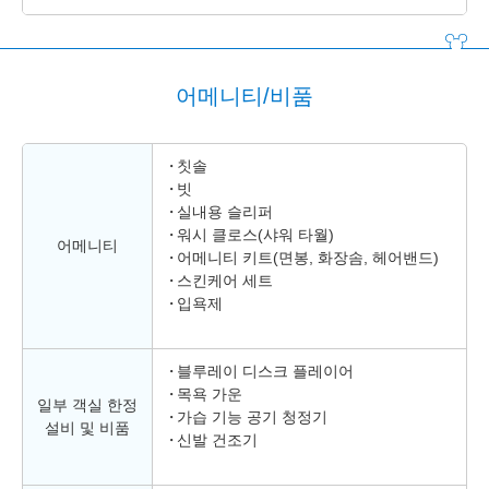
어메니티/비품
칫솔
빗
실내용 슬리퍼
워시 클로스(샤워 타월)
어메니티
어메니티 키트(면봉, 화장솜, 헤어밴드)
스킨케어 세트
입욕제
블루레이 디스크 플레이어
목욕 가운
일부 객실 한정
가습 기능 공기 청정기
설비 및 비품
신발 건조기