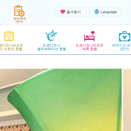
즐겨찾기
Language
예약/예매
(영어)
쿄디즈니리조트
도쿄디즈니
도쿄디즈니리조트
베케이션 패
이 스토리 호텔
셀러브레이션 호텔
제휴 호텔
(영어)