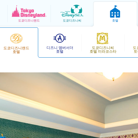
도쿄
디즈니랜드
도쿄
디즈니씨
호텔
디즈니 앰버서더
도쿄디즈니씨
도
도쿄디즈니랜드
호텔
호텔 미라코스타
토
호텔