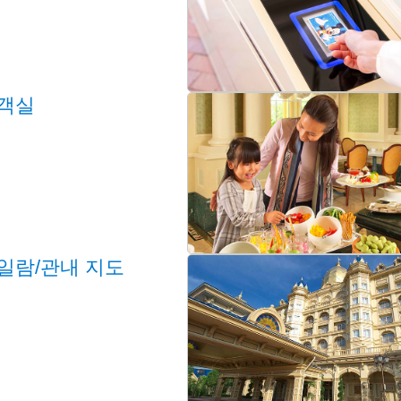
/객실
일람/관내 지도