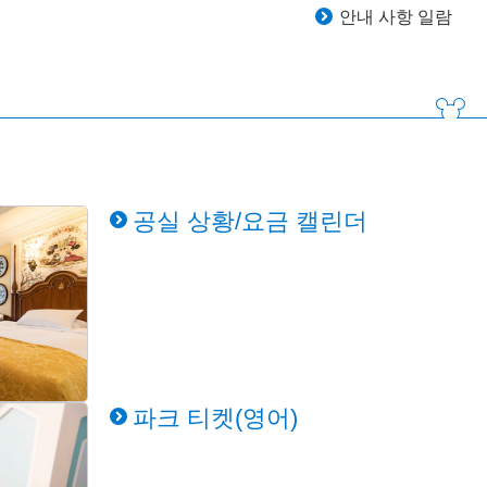
안내 사항 일람
공실 상황/요금 캘린더
파크 티켓(영어)