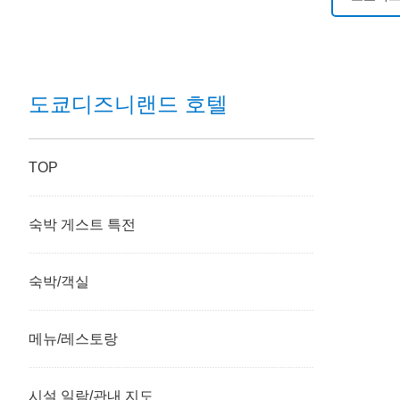
도쿄디즈
도쿄디즈
도쿄디즈니랜드 호텔
도쿄디즈
TOP
디즈니 
숙박 게스트 특전
도쿄디즈
도쿄디즈
숙박/객실
도쿄디즈
메뉴/레스토랑
시설 일람/관내 지도