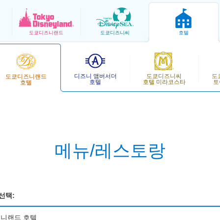
도쿄
디즈니랜드
도쿄
디즈니씨
호텔
디즈니 앰버서더
도쿄디즈니씨
도
도쿄디즈니랜드
호텔
호텔 미라코스타
토
호텔
메뉴/레스토랑
선택:
니랜드 호텔