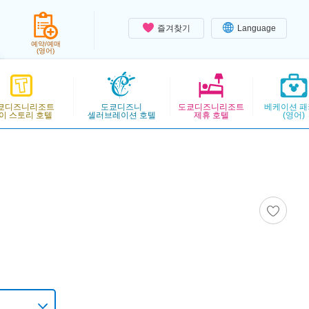
즐겨찾기
Language
예약/예매
(영어)
쿄디즈니리조트
도쿄디즈니
도쿄디즈니리조트
베케이션 패
이 스토리 호텔
셀러브레이션 호텔
제휴 호텔
(영어)