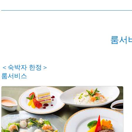
룸서
＜숙박자 한정＞
룸서비스