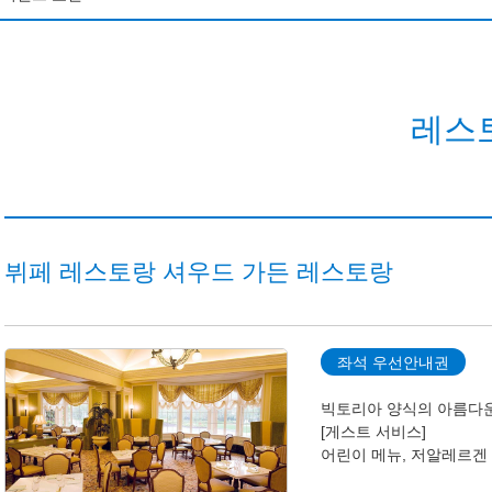
니씨 판타지 스프링스 호텔 그랜드 샤토
니씨 판타지 스프링스 호텔 판타지 샤토
레스
니랜드 호텔
앰버서더 호텔
뷔페 레스토랑 셔우드 가든 레스토랑
니씨 호텔 미라코스타
니리조트 토이 스토리 호텔
좌석 우선안내권
니 셀러브레이션 호텔
빅토리아 양식의 아름다운
[게스트 서비스]
어린이 메뉴, 저알레르겐