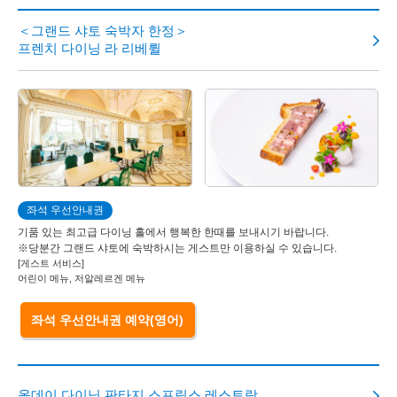
＜그랜드 샤토 숙박자 한정＞
도쿄디즈니랜드 호텔
프렌치 다이닝 라 리베륄
디즈니 앰버서더 호텔
도쿄디즈니씨 호텔 미라코스타
도쿄디즈니리조트 토이 스토리 호텔
좌석 우선안내권
도쿄디즈니 셀러브레이션 호텔
기품 있는 최고급 다이닝 홀에서 행복한 한때를 보내시기 바랍니다.
※당분간 그랜드 샤토에 숙박하시는 게스트만 이용하실 수 있습니다.
[게스트 서비스]
어린이 메뉴, 저알레르겐 메뉴
좌석 우선안내권 예약(영어)
올데이 다이닝 판타지 스프링스 레스토랑