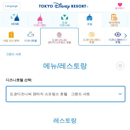
Language
즐겨찾기
도쿄
도쿄
예약/예매
HOME
호텔
디즈니랜드
디즈니씨
(영어)
도쿄디즈니랜드
디즈니 앰버서더
도쿄디즈니씨
처음 오신 분께
디즈니호텔
호텔
호텔
판타지 스프링스 호텔
그랜드 샤토
메뉴/레스토랑
디즈니호텔 선택:
도쿄디즈니씨 판타지 스프링스 호텔 그랜드 샤토
도쿄디즈니씨 판타지 스프링스 호텔 그랜드 샤토
레스토랑
도쿄디즈니씨 판타지 스프링스 호텔 판타지 샤토