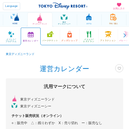
Language
お気に入り
東京
東京
HOME
ホテル
予約 / 購入
ディズニーランド
ディズニーシー
イベント/
メニュー/
パークチケット
グッズ/ショップ
アトラクション
パレード
運営カレンダー
プログラム
レストラン
東京ディズニーランド
運営カレンダー
汎用マークについて
東京ディズニーランド
東京ディズニーシー
チケット販売状況（オンライン）
○：販売中 △：残りわずか
X：売り切れ
ー：販売なし