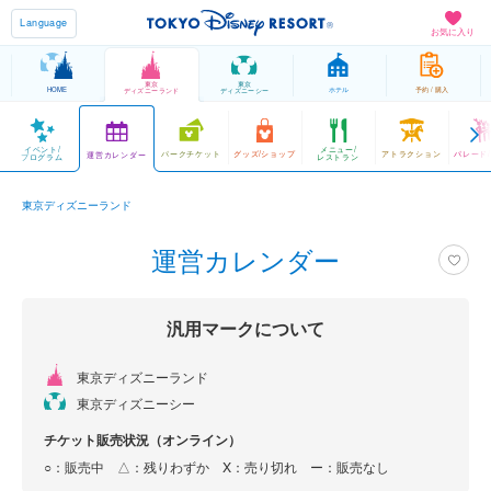
Language
お気に入り
東京
東京
HOME
ホテル
予約 / 購入
ディズニーランド
ディズニーシー
イベント/
メニュー/
パークチケット
グッズ/ショップ
アトラクション
パレード
運営カレンダー
プログラム
レストラン
東京ディズニーランド
運営カレンダー
汎用マークについて
東京ディズニーランド
東京ディズニーシー
チケット販売状況（オンライン）
○：販売中 △：残りわずか
X：売り切れ
ー：販売なし