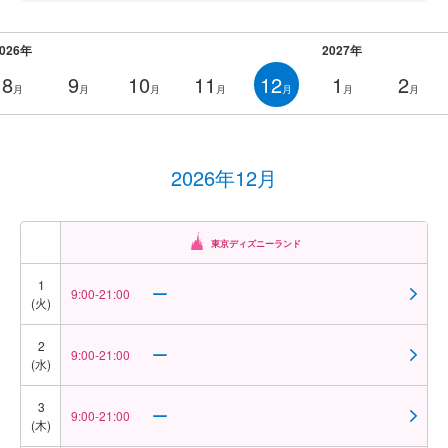
2026年
2027年
8
9
10
11
12
1
2
月
月
月
月
月
月
月
2026年12月
東京ディズニーランド
1
9:00-21:00
(火)
2
9:00-21:00
(水)
3
9:00-21:00
(木)