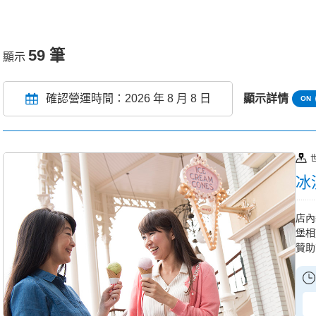
59 筆
顯示
確認營運時間：2026 年 8 月 8 日
顯示詳情
冰
店內
堡相
贊助