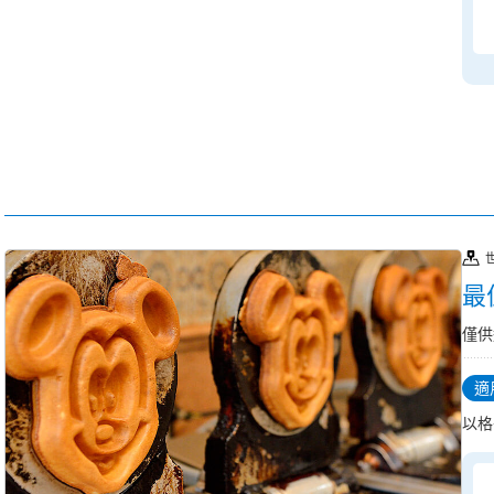
最
僅供
適
以格