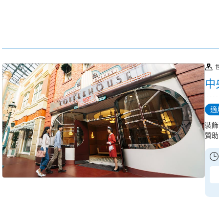
中
適
裝飾
贊助