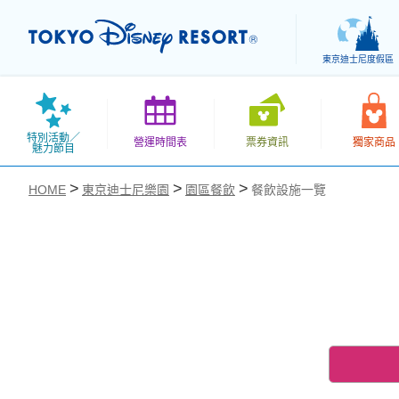
東京迪士尼度假區
特別活動／
營運時間表
票券資訊
獨家商品
魅力節目
HOME
東京迪士尼樂園
園區餐飲
餐飲設施一覽
お気に入り