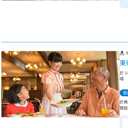
東
於 
場
適
於典
贊助