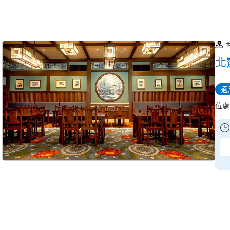
北
適
位處