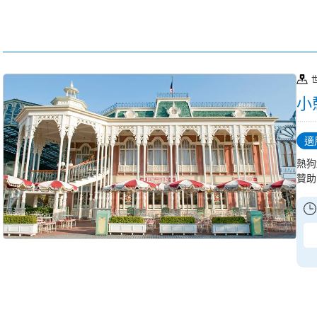
小
適
熱狗
贊助商