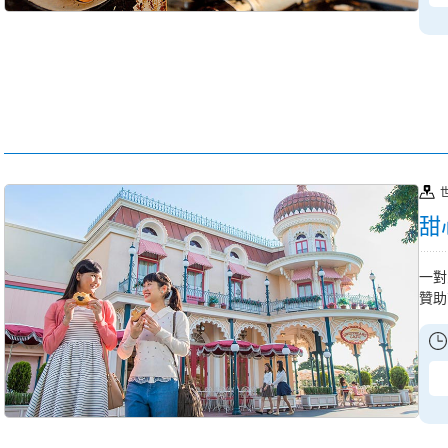
甜
一對
贊助