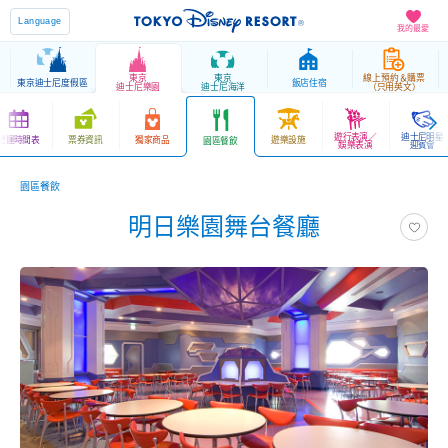
Language
我的最愛
東京
東京
線上預約＆購票
東京迪士尼度假區
飯店住宿
迪士尼樂園
迪士尼海洋
（只用英文）
遊行表演／
迪士尼明星
營運時間表
票券資訊
獨家商品
遊樂設施
園區餐飲
娛樂表演
迎賓會
園區餐飲
明日樂園舞台餐廳