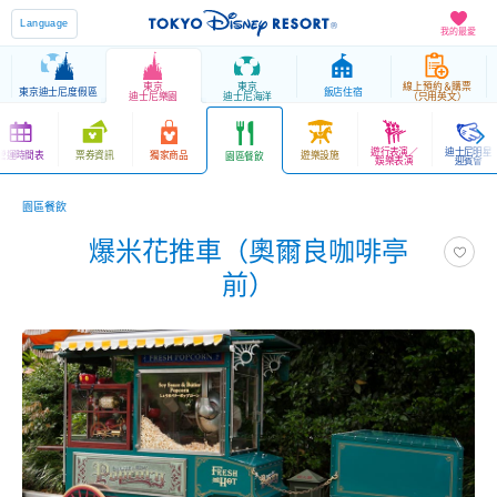
Language
我的最愛
東京
東京
線上預約＆購票
東京迪士尼度假區
飯店住宿
迪士尼樂園
迪士尼海洋
（只用英文）
遊行表演／
迪士尼明星
營運時間表
票券資訊
獨家商品
遊樂設施
園區餐飲
娛樂表演
迎賓會
園區餐飲
爆米花推車（奧爾良咖啡亭
前）