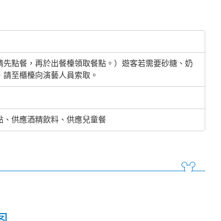
請先點餐，再於出餐檯領取餐點。）遊客若需要砂糖、奶
，請至櫃檯向演藝人員索取。
點、供應酒精飲料、供應兒童餐
图