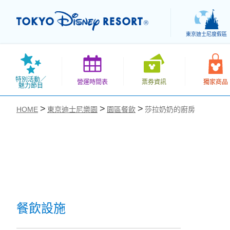
東京迪士尼度假區
特別活動／
營運時間表
票券資訊
獨家商品
魅力節目
HOME
東京迪士尼樂園
園區餐飲
莎拉奶奶的廚房
お気に入り
餐飲設施