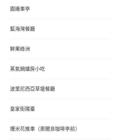
園邊車亭
藍海灣餐廳
鮮果綠洲
蒸氣鍋爐房小吃
波里尼西亞草壇餐廳
皇家街陽臺
爆米花推車（奧爾良咖啡亭前）