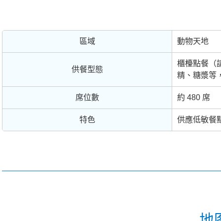
區域
動物天地
櫃檯點餐（
供餐型態
精、糖漿等
席位數
約 480 席
特色
供應低敏餐
地