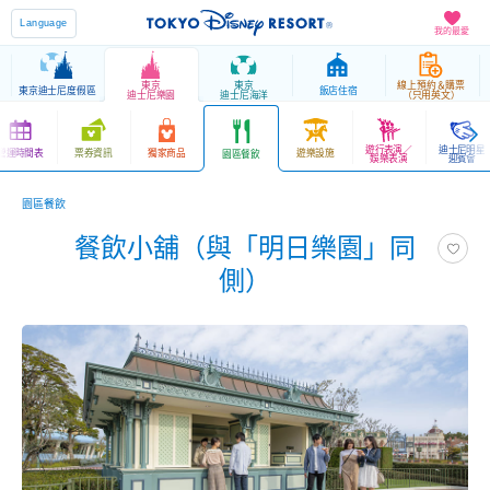
Language
我的最愛
東京
東京
線上預約＆購票
東京迪士尼度假區
飯店住宿
迪士尼樂園
迪士尼海洋
（只用英文）
遊行表演／
迪士尼明星
營運時間表
票券資訊
獨家商品
遊樂設施
園區餐飲
娛樂表演
迎賓會
園區餐飲
餐飲小舖（與「明日樂園」同
側）