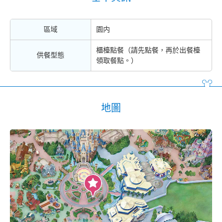
區域
園内
櫃檯點餐（請先點餐，再於出餐檯
供餐型態
領取餐點。）
地圖