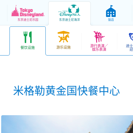
东京
迪士尼乐园
东京
迪士尼海洋
饭店
游行表演／
迪士
游乐设施
餐饮设施
娱乐表演
迎
米格勒黄金国快餐中心