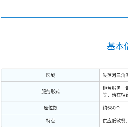
基本
区域
失落河三角
柜台服务：
服务形式
等，请在柜
座位数
约580个
特点
供应低敏餐