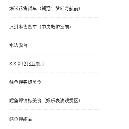
爆米花售货车（翱翔：梦幻奇航前）
冰淇淋售货车（中央救护室前）
水边露台
S.S.哥伦比亚餐厅
鳕鱼岬锦标美食
鳕鱼岬锦标美食（娱乐表演观赏区）
鳕鱼岬甜品