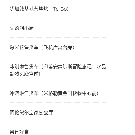
犹加敦基地营烧烤（To Go）
失落河小厨
爆米花售货车（飞机库舞台旁）
冰淇淋售货车（印第安纳琼斯冒险旅程：水晶
骷髅头魔宫前）
冰淇淋售货车（米格勒黄金国快餐中心前）
阿伦黛尔皇家宴会厅
奥肯好食