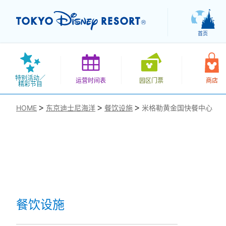
首页
特别活动／
运营时间表
园区门票
商店
精彩节目
HOME
东京迪士尼海洋
餐饮设施
米格勒黄金国快餐中心
お気に入り
餐饮设施