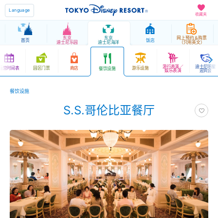
Language
收藏夹
东京
东京
网上预约＆购票
首页
饭店
迪士尼乐园
迪士尼海洋
（只用英文）
游行表演／
迪士尼明星
运营时间表
园区门票
商店
游乐设施
餐饮设施
娱乐表演
迎宾会
餐饮设施
S.S.哥伦比亚餐厅