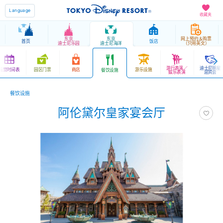
Language
收藏夹
东京
东京
网上预约＆购票
首页
饭店
迪士尼乐园
迪士尼海洋
（只用英文）
游行表演／
迪士尼明星
运营时间表
园区门票
商店
游乐设施
餐饮设施
娱乐表演
迎宾会
餐饮设施
阿伦黛尔皇家宴会厅