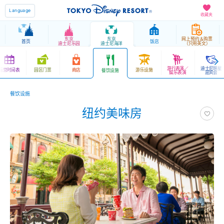
Language
收藏夹
东京
东京
网上预约＆购票
首页
饭店
迪士尼乐园
迪士尼海洋
（只用英文）
游行表演／
迪士尼明星
运营时间表
园区门票
商店
游乐设施
餐饮设施
娱乐表演
迎宾会
餐饮设施
纽约美味房