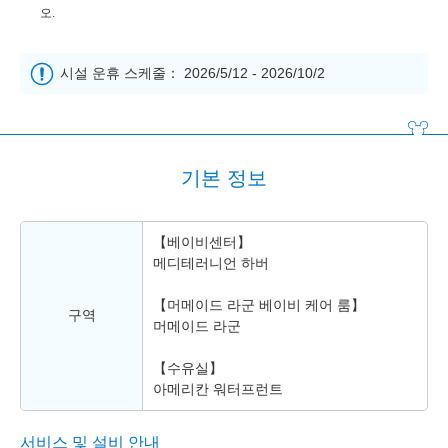
오.
시설 운휴 스케줄： 2026/5/12 - 2026/10/2
기본 정보
【베이비센터】
메디테러니언 하버
【머메이드 라군 베이비 케어 룸】
구역
머메이드 라군
【수유실】
아메리칸 워터프런트
서비스 및 설비 안내