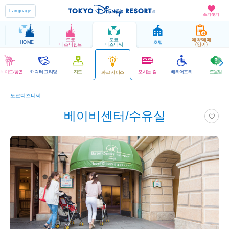
Language
즐겨찾기
도쿄
도쿄
예약/예매
HOME
호텔
디즈니랜드
디즈니씨
(영어)
레이드/공연
캐릭터 그리팅
지도
오시는 길
배리어프리
도움말
파크 서비스
도쿄디즈니씨
베이비센터/수유실