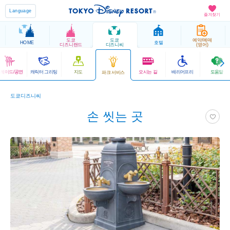
Language
즐겨찾기
도쿄
도쿄
예약/예매
HOME
호텔
디즈니랜드
디즈니씨
(영어)
레이드/공연
캐릭터 그리팅
지도
오시는 길
배리어프리
도움말
파크 서비스
도쿄디즈니씨
손 씻는 곳