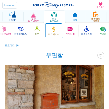
Language
즐겨찾기
도쿄
도쿄
예약/예매
HOME
호텔
디즈니랜드
디즈니씨
(영어)
레이드/공연
캐릭터 그리팅
지도
오시는 길
배리어프리
도움말
파크 서비스
도쿄디즈니씨
우편함