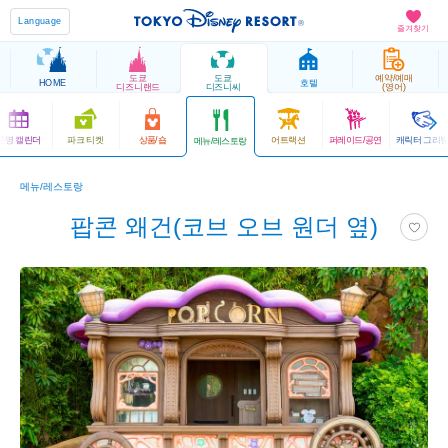
Language
즐겨찾기
도쿄
도쿄
예약/예매
HOME
호텔
디즈니랜드
디즈니씨
(영어)
운영 캘린더
파크 티켓
상품/숍
어트랙션
퍼레이드/공연
캐릭터 그리
메뉴/레스토랑
메뉴/레스토랑
팝콘 왜건(코브 오브 원더 옆)