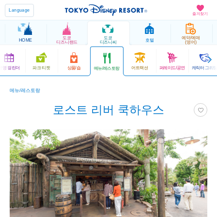
Language
즐겨찾기
도쿄
도쿄
예약/예매
HOME
호텔
디즈니랜드
디즈니씨
(영어)
운영 캘린더
파크 티켓
상품/숍
어트랙션
퍼레이드/공연
캐릭터 그리
메뉴/레스토랑
메뉴/레스토랑
로스트 리버 쿡하우스