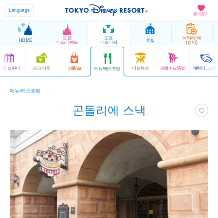
Language
즐겨찾기
도쿄
도쿄
예약/예매
HOME
호텔
디즈니랜드
디즈니씨
(영어)
운영 캘린더
파크 티켓
상품/숍
어트랙션
퍼레이드/공연
캐릭터 그리
메뉴/레스토랑
메뉴/레스토랑
곤돌리에 스낵