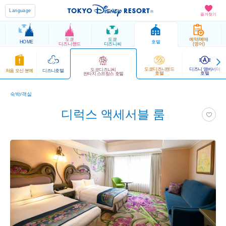
Language
즐겨찾기
도쿄
도쿄
예약/예매
HOME
호텔
디즈니랜드
디즈니씨
(영어)
도쿄디즈니랜드
디즈니 앰버서더
도쿄디즈니씨
처음 오신 분께
디즈니호텔
호텔
호텔
판타지 스프링스 호텔
숙박/객실
디럭스 액세서블 룸