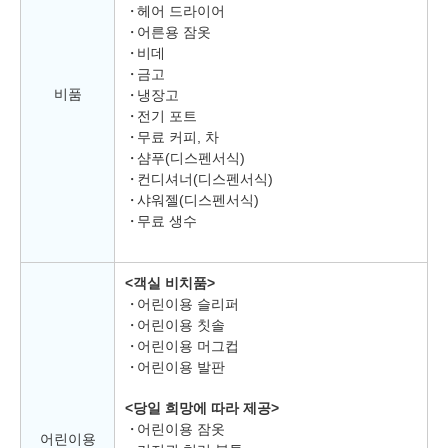
헤어 드라이어
어른용 잠옷
비데
금고
비품
냉장고
전기 포트
무료 커피, 차
샴푸(디스펜서식)
컨디셔너(디스펜서식)
샤워젤(디스펜서식)
무료 생수
<객실 비치품>
어린이용 슬리퍼
어린이용 칫솔
어린이용 머그컵
어린이용 발판
<당일 희망에 따라 제공>
어린이용 잠옷
어린이용