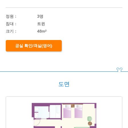
정원：
3명
침대：
트윈
크기：
48m²
공실 확인/객실(영어)
도면