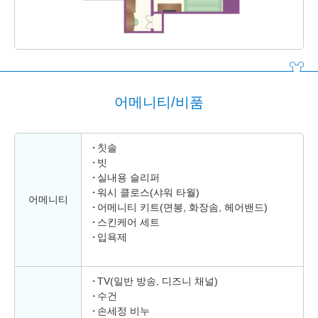
어메니티/비품
칫솔
빗
실내용 슬리퍼
워시 클로스(샤워 타월)
어메니티
어메니티 키트(면봉, 화장솜, 헤어밴드)
스킨케어 세트
입욕제
TV(일반 방송, 디즈니 채널)
수건
손세정 비누