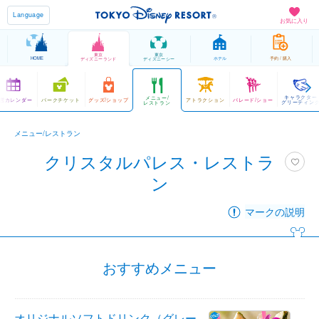
Language
お気に入り
東京
東京
HOME
ホテル
予約 / 購入
ディズニーランド
ディズニーシー
キャラクター
メニュー/
営カレンダー
パークチケット
グッズ/ショップ
アトラクション
パレード/ショー
グリーティン
レストラン
メニュー/レストラン
クリスタルパレス・レストラ
ン
マークの説明
おすすめメニュー
オリジナルソフトドリンク（グレー