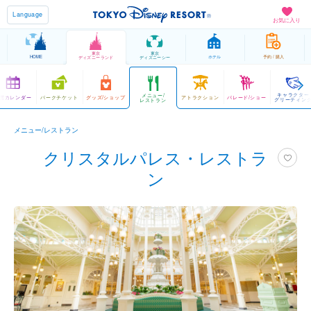
Language
お気に入り
東京
東京
HOME
ホテル
予約 / 購入
ディズニーランド
ディズニーシー
キャラクター
メニュー/
営カレンダー
パークチケット
グッズ/ショップ
アトラクション
パレード/ショー
グリーティン
レストラン
メニュー/レストラン
クリスタルパレス・レストラ
ン