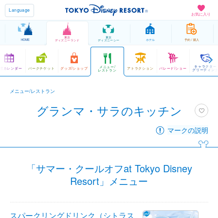
Language
お気に入り
東京
東京
HOME
ホテル
予約 / 購入
ディズニーランド
ディズニーシー
キャラクター
メニュー/
営カレンダー
パークチケット
グッズ/ショップ
アトラクション
パレード/ショー
グリーティン
レストラン
メニュー/レストラン
グランマ・サラのキッチン
マークの説明
「サマー・クールオフat Tokyo Disney
Resort」メニュー
スパークリングドリンク（シトラス