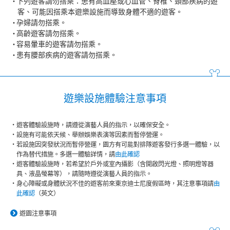
下列遊客請勿搭乘：患有高血壓或心血管、脊椎、頸部疾病的遊
客、可能因搭乘本遊樂設施而導致身體不適的遊客。
孕婦請勿搭乘。
高齡遊客請勿搭乘。
容易暈車的遊客請勿搭乘。
患有腰部疾病的遊客請勿搭乘。
遊樂設施體驗注意事項
遊客體驗設施時，請遵從演藝人員的指示，以確保安全。
設施有可能依天候、舉辦娛樂表演等因素而暫停營運。
若設施因突發狀況而暫停營運，園方有可能對排隊遊客發行多選一體驗，以
作為替代措施。多選一體驗詳情，請
由此確認
遊客體驗設施時，若希望於戶外或室內攝影（含開啟閃光燈、照明燈等器
具、液晶螢幕等），請隨時遵從演藝人員的指示。
身心障礙或身體狀況不佳的遊客前來東京迪士尼度假區時，其注意事項請
由
此確認
（英文）
遊園注意事項