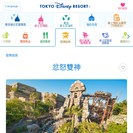
Language
我的最愛
東京
東京
線上預約＆購票
東京迪士尼度假區
飯店住宿
迪士尼樂園
迪士尼海洋
（只用英文）
遊行表演／
迪士尼明星
票券資訊
獨家商品
園區餐飲
園區地圖
遊樂設施
娛樂表演
迎賓會
遊樂設施
忿怒雙神