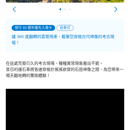
發行 40 週年優先入場卡
搭乘式
讓 360 度翻轉的雲霄飛車，載著您穿梭古代神像的考古現
場！
在這處荒廢已久的考古現場，種種異常現象層出不窮。
昔日的運石車將急速穿梭於搖搖欲墜的石造神像之間，為您帶來一
場天翻地轉的驚險體驗！