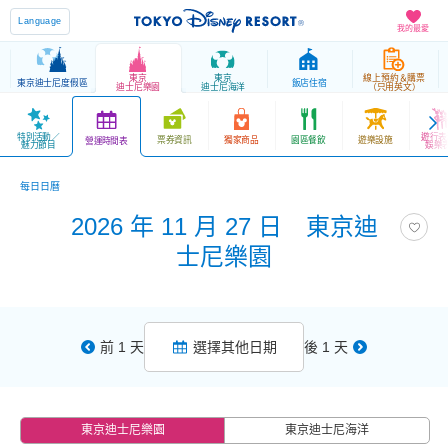
Language
我的最愛
東京
東京
線上預約＆購票
東京迪士尼度假區
飯店住宿
迪士尼樂園
迪士尼海洋
（只用英文）
特別活動／
遊行表
票券資訊
獨家商品
園區餐飲
遊樂設施
營運時間表
魅力節目
娛樂
每日日曆
2026 年 11 月 27 日 東京迪
士尼樂園
前 1 天
選擇其他日期
後 1 天
東京迪士尼樂園
東京迪士尼海洋