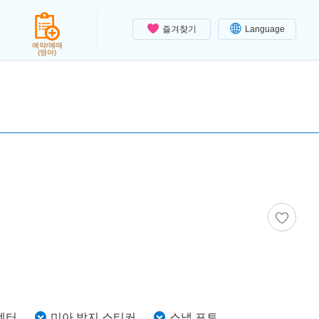
즐겨찾기
Language
예약/예매
(영어)
센터
미아 방지 스티커
스냅 포토