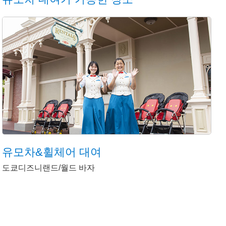
유모차&휠체어 대여
도쿄디즈니랜드/월드 바자