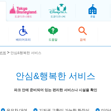
도쿄
디즈니랜드
도쿄
디즈니씨
호텔
배리어프리
도움말
검색
 분께
안심&행복한 서비스
안심&행복한 서비스
파크 안에 준비되어 있는 편리한 서비스나 시설을 확인
유모차 대여
기저귀 교환이 가능한 화장실
미아