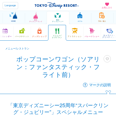
Language
お気に入り
東京
東京
HOME
ホテル
予約 / 購入
ディズニーランド
ディズニーシー
キャラクター
メニュー/
営カレンダー
パークチケット
グッズ/ショップ
アトラクション
パレード/ショー
グリーティン
レストラン
メニュー/レストラン
ポップコーンワゴン（ソアリ
ン：ファンタスティック・フ
ライト前）
マークの説明
「東京ディズニーシー25周年“スパークリン
グ・ジュビリー”」スペシャルメニュー