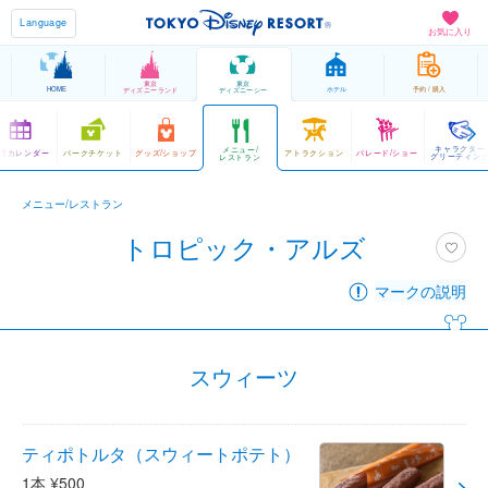
Language
お気に入り
東京
東京
HOME
ホテル
予約 / 購入
ディズニーランド
ディズニーシー
キャラクター
メニュー/
営カレンダー
パークチケット
グッズ/ショップ
アトラクション
パレード/ショー
グリーティン
レストラン
メニュー/レストラン
トロピック・アルズ
マークの説明
スウィーツ
ティポトルタ（スウィートポテト）
1本 ¥500