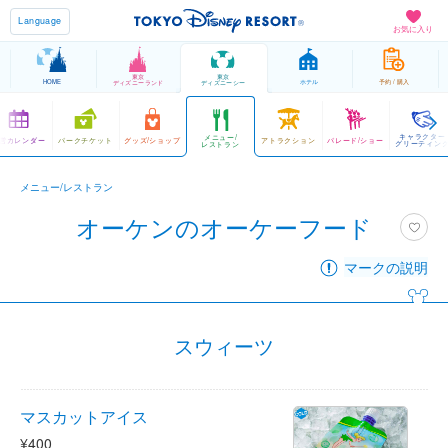
Language
お気に入り
東京
東京
HOME
ホテル
予約 / 購入
ディズニーランド
ディズニーシー
キャラクター
メニュー/
営カレンダー
パークチケット
グッズ/ショップ
アトラクション
パレード/ショー
グリーティン
レストラン
メニュー/レストラン
オーケンのオーケーフード
マークの説明
スウィーツ
マスカットアイス
¥400