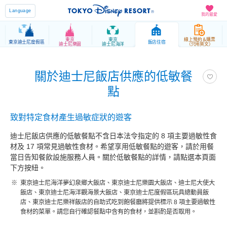
Language
我的最愛
東京
東京
線上預約＆購票
東京迪士尼度假區
飯店住宿
迪士尼樂園
迪士尼海洋
（只用英文）
關於迪士尼飯店供應的低敏餐
點
致對特定食材產生過敏症狀的遊客
迪士尼飯店供應的低敏餐點不含日本法令指定的 8 項主要過敏性食
材及 17 項常見過敏性食材。希望享用低敏餐點的遊客，請於用餐
當日告知餐飲設施服務人員。關於低敏餐點的詳情，請點選本頁面
下方按紐。
東京迪士尼海洋夢幻泉鄉大飯店、東京迪士尼樂園大飯店、迪士尼大使大
飯店、東京迪士尼海洋觀海景大飯店、東京迪士尼度假區玩具總動員飯
店、東京迪士尼樂祥飯店的自助式吃到飽餐廳將提供標示 8 項主要過敏性
食材的菜單。請您自行確認餐點中含有的食材，並斟酌是否取用。