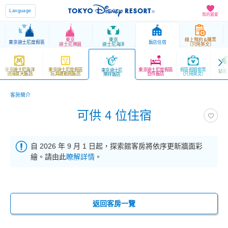
Language
我的最愛
東京
東京
線上預約＆購票
東京迪士尼度假區
飯店住宿
迪士尼樂園
迪士尼海洋
（只用英文）
東京迪士尼海洋
東京迪士尼度假區
東京迪士尼度假區
假區假期套票
東京迪士尼
疑難
觀海景大飯店
玩具總動員飯店
合作飯店
（只用英文）
樂祥飯店
客房簡介
可供 4 位住宿
自 2026 年 9 月 1 日起，探索館客房將依序更新牆面彩
繪。請由此
瞭解詳情
。
返回客房一覽