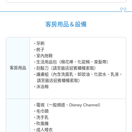
客房用品＆設備
牙刷
梳子
室內拖鞋
生活用品包（棉花棒、化妝棉、束髮帶）
客房用品
刮鬍刀（請至飯店迎賓櫃檯索取）
護膚組（內含洗面乳、卸妝油、化妝水、乳液，
請至飯店迎賓櫃檯索取）
沐浴棉
電視（一般頻道、Disney Channel）
毛巾類
洗手乳
吹風機
成人睡衣