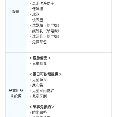
溫水洗淨便座
保險櫃
設備
冰箱
快煮壺
洗髮精（給皂機）
護髮乳（給皂機）
沐浴乳（給皂機）
免費茶包
＜客房備品＞
兒童腳凳
＜當日可依需提供＞
兒童睡衣
尿布袋
兒童用品
兒童室內拖鞋
＆設備
兒童牙刷
＜須事先預約＞
防水尿墊