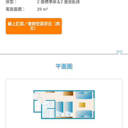
床型：
2 張標準床＆2 張坐臥床
客房面積：
29 m²
線上訂房／查詢空房狀況（英
文）
平面圖