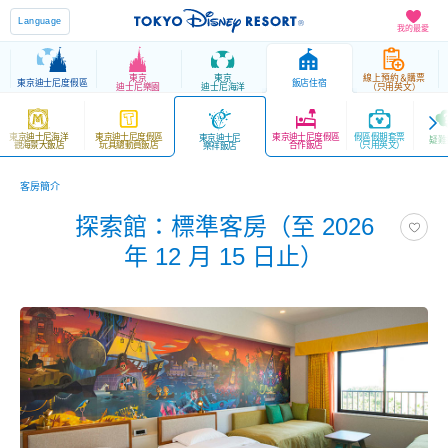
Language
我的最愛
東京
東京
線上預約＆購票
東京迪士尼度假區
飯店住宿
迪士尼樂園
迪士尼海洋
（只用英文）
東京迪士尼海洋
東京迪士尼度假區
東京迪士尼度假區
假區假期套票
東京迪士尼
疑難
觀海景大飯店
玩具總動員飯店
合作飯店
（只用英文）
樂祥飯店
客房簡介
探索館：標準客房（至 2026
年 12 月 15 日止）