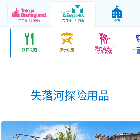
东京
迪士尼乐园
东京
迪士尼海洋
饭店
游行表演／
迪士
餐饮设施
游乐设施
娱乐表演
迎
失落河探险用品