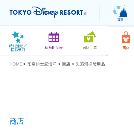
首页
特别活动／
运营时间表
园区门票
商店
精彩节目
HOME
东京迪士尼海洋
商店
失落河探险用品
お気に入り
商店