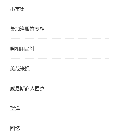
小市集
费加洛服饰专柜
照相用品社
美哉米妮
威尼斯商人西点
望洋
回忆