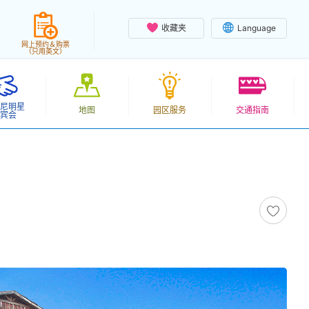
收藏夹
Language
网上预约＆购票
（只用英文）
尼明星
地图
园区服务
交通指南
宾会