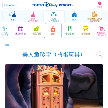
Language
收藏夹
东京
东京
网上预约＆购票
首页
饭店
迪士尼乐园
迪士尼海洋
（只用英文）
特别活动／
游行表演／
运营时间表
园区门票
餐饮设施
游乐设施
商店
精彩节目
娱乐表演
商店
美人鱼珍宝（扭蛋玩具）