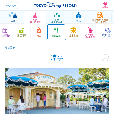
Language
收藏夹
东京
东京
网上预约＆购票
首页
饭店
迪士尼乐园
迪士尼海洋
（只用英文）
游行表演／
迪士尼明星
运营时间表
园区门票
商店
游乐设施
餐饮设施
娱乐表演
迎宾会
餐饮设施
凉亭