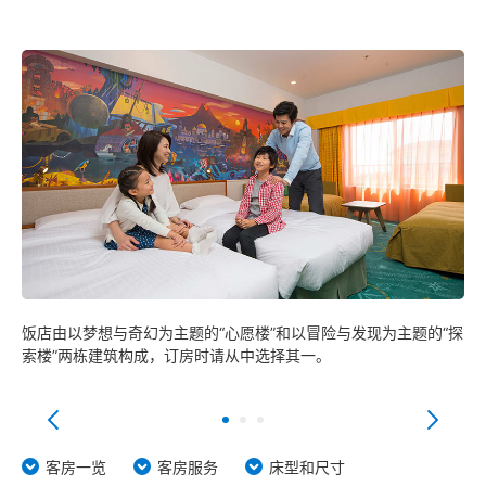
东京迪士尼海洋梦幻泉乡大饭店 豪华馆
东京迪士尼海洋梦幻泉乡大饭店 梦幻馆
东京迪士尼乐园大饭店
迪士尼大使大饭店
东京迪士尼海洋观海景大饭店
东京迪士尼度假区玩具总动员饭店
东
饭店由以梦想与奇幻为主题的“心愿楼”和以冒险与发现为主题的“探
墙
索楼”两栋建筑构成，订房时请从中选择其一。
心
东京迪士尼乐祥饭店
都
客房一览
客房服务
床型和尺寸