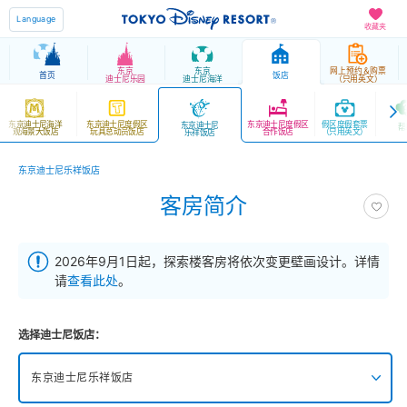
Language
收藏夹
东京
东京
网上预约＆购票
首页
饭店
迪士尼乐园
迪士尼海洋
（只用英文）
东京迪士尼海洋
东京迪士尼度假区
东京迪士尼度假区
假区度假套票
东京迪士尼
帮
观海景大饭店
玩具总动员饭店
合作饭店
（只用英文）
乐祥饭店
东京迪士尼乐祥饭店
客房简介
2026年9月1日起，探索楼客房将依次变更壁画设计。详情
请
查看此处
。
选择迪士尼饭店：
东京迪士尼乐祥饭店