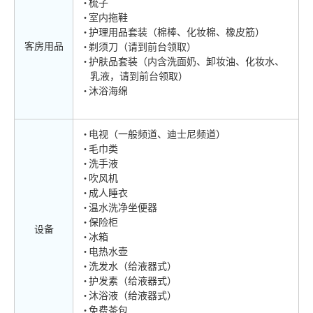
梳子
室内拖鞋
护理用品套装（棉棒、化妆棉、橡皮筋）
客房用品
剃须刀（请到前台领取）
护肤品套装（内含洗面奶、卸妆油、化妆水、
乳液，请到前台领取）
沐浴海绵
电视（一般频道、迪士尼频道）
毛巾类
洗手液
吹风机
成人睡衣
温水洗净坐便器
保险柜
设备
冰箱
电热水壶
洗发水（给液器式）
护发素（给液器式）
沐浴液（给液器式）
免费茶包