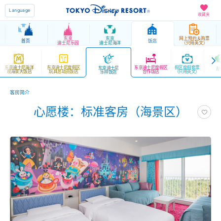
Language
收藏夹
东京
东京
网上预约＆购票
首页
饭店
迪士尼乐园
迪士尼海洋
（只用英文）
东京迪士尼海洋
东京迪士尼度假区
东京迪士尼度假区
假区度假套票
东京迪士尼
帮
观海景大饭店
玩具总动员饭店
合作饭店
（只用英文）
乐祥饭店
客房简介
心愿楼：标准客房（海景区）