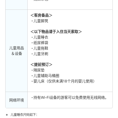
＜客房备品＞
儿童脚凳
＜以下物品请于入住当天索取＞
儿童睡衣
纸尿裤袋
儿童用品
儿童拖鞋
＆设备
儿童牙刷
＜提前预订＞
隔尿垫
儿童辅助马桶圈
婴儿床（仅供未满18个月的婴儿使用）
持有Wi-Fi设备的游客可以免费使用无线网络。
网络环境
儿童睡衣尺码如下：