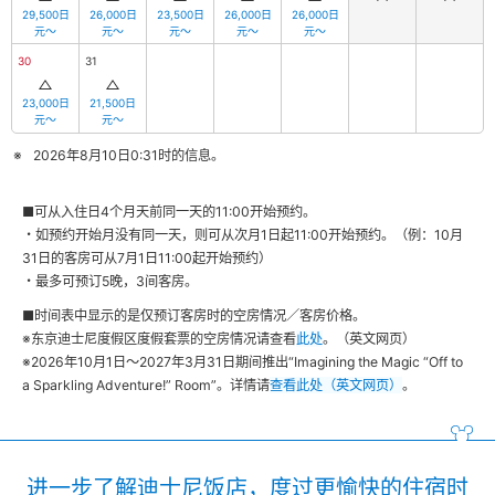
29,500日
26,000日
23,500日
26,000日
26,000日
元～
元～
元～
元～
元～
30
31
23,000日
21,500日
元～
元～
2026年8月10日0:31时的信息。
■可从入住日4个月天前同一天的11:00开始预约。
・如预约开始月没有同一天，则可从次月1日起11:00开始预约。（例：10月
31日的客房可从7月1日11:00起开始预约）
・最多可预订5晚，3间客房。
■时间表中显示的是仅预订客房时的空房情况／客房价格。
※东京迪士尼度假区度假套票的空房情况请查看
此处
。（英文网页）
※2026年10月1日～2027年3月31日期间推出“Imagining the Magic “Off to
a Sparkling Adventure!” Room”。详情请
查看此处（英文网页）
。
进一步了解迪士尼饭店，度过更愉快的住宿时