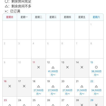
〇：剩余房间充足
△：剩余房间不多
×：已订满
东京迪士尼海洋观海景大饭店
星期日
星期一
星期二
星期三
星期四
星期五
星期六
1
东京迪士尼度假区玩具总动员饭店
东京迪士尼乐祥饭店
2
3
4
5
6
7
8
9
10
11
12
13
14
15
41,000日
38,000日
元～
元～
16
17
18
19
20
21
22
27,500日
27,500日
27,500日
31,500日
34,500日
元～
元～
元～
元～
元～
23
24
25
26
27
28
29