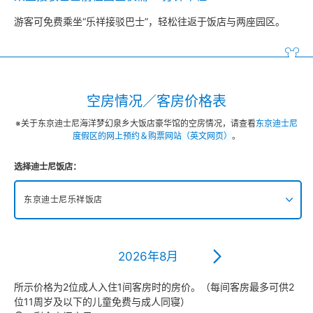
游客可免费乘坐“乐祥接驳巴士”，轻松往返于饭店与两座园区。
空房情况／客房价格表
※关于东京迪士尼海洋梦幻泉乡大饭店豪华馆的空房情况，请查看
东京迪士尼
度假区的网上预约＆购票网站（英文网页）
。
选择迪士尼饭店：
东京迪士尼乐祥饭店
东京迪士尼海洋梦幻泉乡大饭店 梦幻馆
2026年8月
东京迪士尼乐园大饭店
所示价格为2位成人入住1间客房时的房价。（每间客房最多可供2
位11周岁及以下的儿童免费与成人同寝）
迪士尼大使大饭店