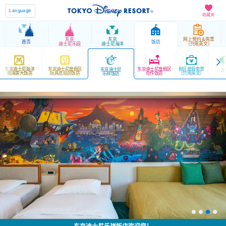
Language
收藏夹
东京
东京
网上预约＆购票
首页
饭店
迪士尼乐园
迪士尼海洋
（只用英文）
东京迪士尼海洋
东京迪士尼度假区
东京迪士尼度假区
假区度假套票
东京迪士尼
帮
观海景大饭店
玩具总动员饭店
合作饭店
（只用英文）
乐祥饭店