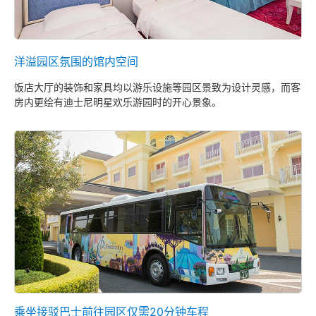
洋溢园区氛围的馆内空间
饭店大厅的装饰和家具均以游乐设施等园区景致为设计灵感，而客
房内更绘有迪士尼明星欢乐游园时的开心景象。
乘坐接驳巴士前往园区仅需20分钟车程