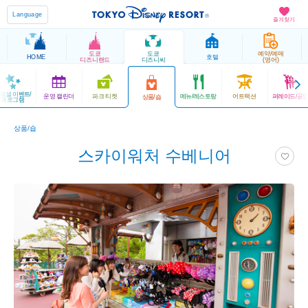
Language
즐겨찾기
도쿄
도쿄
예약/예매
HOME
호텔
디즈니랜드
디즈니씨
(영어)
페셜 이벤트/
운영 캘린더
파크 티켓
메뉴/레스토랑
어트랙션
퍼레이드/공
상품/숍
프로그램
상품/숍
스카이워처 수베니어