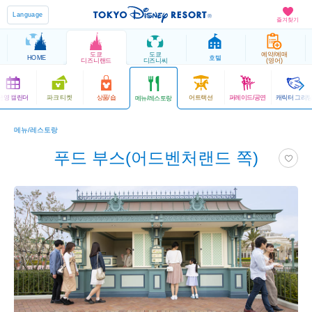
Language
즐겨찾기
도쿄
도쿄
예약/예매
HOME
호텔
디즈니랜드
디즈니씨
(영어)
운영 캘린더
파크 티켓
상품/숍
어트랙션
퍼레이드/공연
캐릭터 그리
메뉴/레스토랑
메뉴/레스토랑
푸드 부스(어드벤처랜드 쪽)