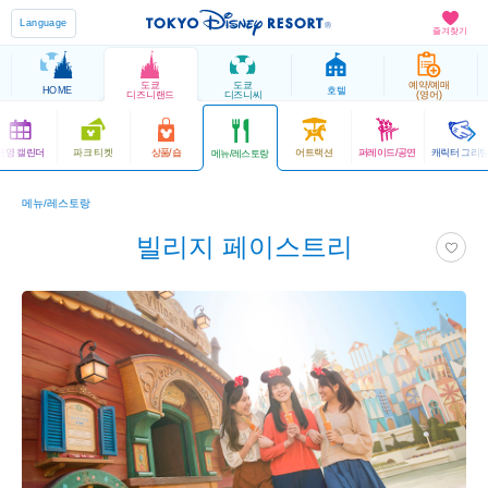
Language
즐겨찾기
도쿄
도쿄
예약/예매
HOME
호텔
디즈니랜드
디즈니씨
(영어)
운영 캘린더
파크 티켓
상품/숍
어트랙션
퍼레이드/공연
캐릭터 그리
메뉴/레스토랑
메뉴/레스토랑
빌리지 페이스트리