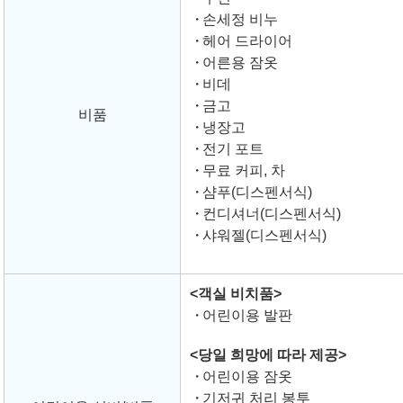
손세정 비누
헤어 드라이어
어른용 잠옷
비데
금고
비품
냉장고
전기 포트
무료 커피, 차
샴푸(디스펜서식)
컨디셔너(디스펜서식)
샤워젤(디스펜서식)
<객실 비치품>
어린이용 발판
<당일 희망에 따라 제공>
어린이용 잠옷
기저귀 처리 봉투