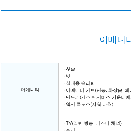
어메니티
칫솔
빗
실내용 슬리퍼
어메니티
어메니티 키트(면봉, 화장솜, 헤
면도기(게스트 서비스 카운터에
워시 클로스(샤워 타월)
TV(일반 방송, 디즈니 채널)
수건