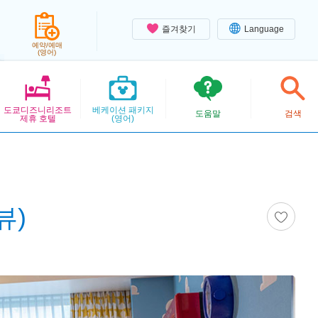
즐겨찾기
Language
예약/예매
(영어)
도쿄디즈니리조트
베케이션 패키지
도움말
검색
제휴 호텔
(영어)
뷰)