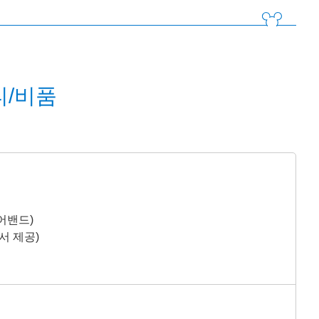
/비품
어밴드)
서 제공)