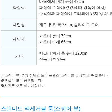
바닥에서 변기 높이 42cm
화장실
화장실 손잡이(앉았을 때 양쪽에 설치)
※욕실과 화장실이 분리되어 있지 않습니
세면실
개구 유효 폭 78cm, 슬라이드 도어
카운터 높이 79cm
세면대
카운터 아래 66cm
벽걸이 행거 훅 높이 120cm
기타
전동 커튼 있음
※스퀘어 뷰: 중앙 정원인 토이 프렌즈 스퀘어를 감상하실 수 있습니다.
※객실은 모두 금연입니다.
※사진은 모두 이미지입니다.
스탠더드 액세서블 룸(스퀘어 뷰)