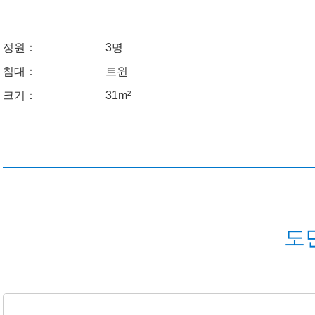
정원：
3명
침대：
트윈
크기：
31m²
도