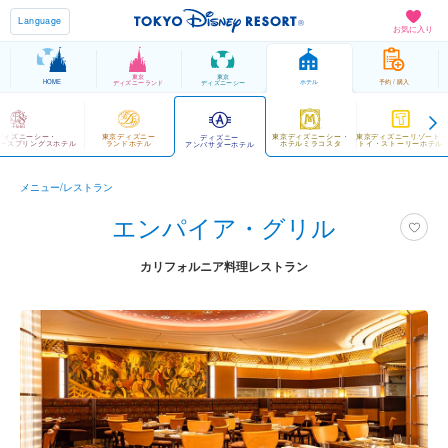
Language
お気に入り
東京
東京
HOME
ホテル
予約 / 購入
ディズニーランド
ディズニーシー
ディズニーシー・
東京ディズニー
東京ディズニーシー・
東京ディズニーリゾート
ディズニー
ースプリングスホテル
ランドホテル
ホテルミラコスタ
トイ・ストーリーホテル
アンバサダーホテル
メニュー/レストラン
エンパイア・グリル
カリフォルニア料理レストラン