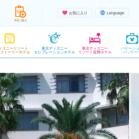
お気に入り
Language
予約 / 購入
ィズニーリゾート・
東京ディズニー
東京ディズニー
バケーシ
・ストーリーホテル
セレブレーションホテル
リゾート提携ホテル
パッケー