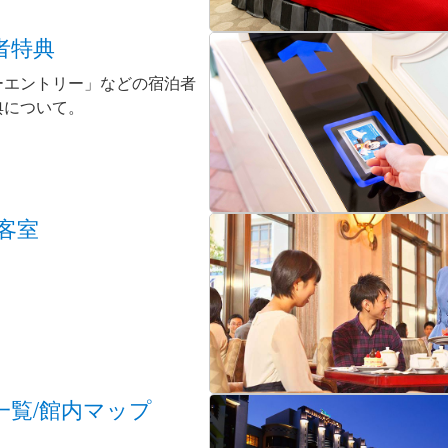
者特典
ーエントリー」などの宿泊者
典について。
/客室
一覧/館内マップ