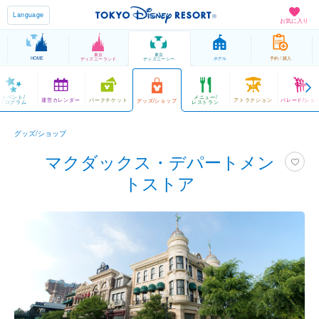
Language
お気に入り
東京
東京
HOME
ホテル
予約 / 購入
ディズニーランド
ディズニーシー
イベント/
メニュー/
運営カレンダー
パークチケット
アトラクション
パレード/ショ
グッズ/ショップ
プログラム
レストラン
グッズ/ショップ
マクダックス・デパートメン
トストア