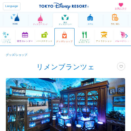
Language
お気に入り
東京
東京
HOME
ホテル
予約 / 購入
ディズニーランド
ディズニーシー
イベント/
メニュー/
運営カレンダー
パークチケット
アトラクション
パレード/ショ
グッズ/ショップ
プログラム
レストラン
グッズ/ショップ
リメンブランツェ