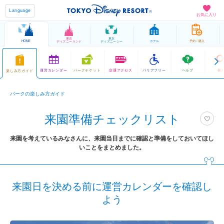
Language
お気に入り
東京
東京
HOME
ホテル
予約 / 購入
ディズニーランド
ディズニーシー
運営カレンダー
パークチケット
交通アクセス
バリアフリー
ヘルプ
検
楽しみ方ガイド
パークの楽しみ方ガイド
来園準備チェックリスト
来園を考えているみなさんに、来園当日までに確認と準備をしておいてほし
いことをまとめました。
来園日を決める前に運営カレンダーを確認し
よう